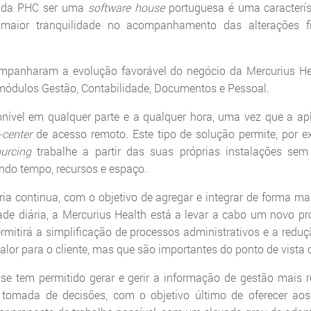
o da PHC ser uma
software house
portuguesa é uma caracterís
aior tranquilidade no acompanhamento das alterações fi
panharam a evolução favorável do negócio da Mercurius He
módulos Gestão, Contabilidade, Documentos e Pessoal.
onível em qualquer parte e a qualquer hora, uma vez que a ap
-center
de acesso remoto. Este tipo de solução permite, por e
urcing
trabalhe a partir das suas próprias instalações se
ndo tempo, recursos e espaço.
a continua, com o objetivo de agregar e integrar de forma mai
ade diária, a Mercurius Health está a levar a cabo um novo pr
ermitirá a simplificação de processos administrativos e a redu
alor para o cliente, mas que são importantes do ponto de vista 
se tem permitido gerar e gerir a informação de gestão mais 
 tomada de decisões, com o objetivo último de oferecer aos 