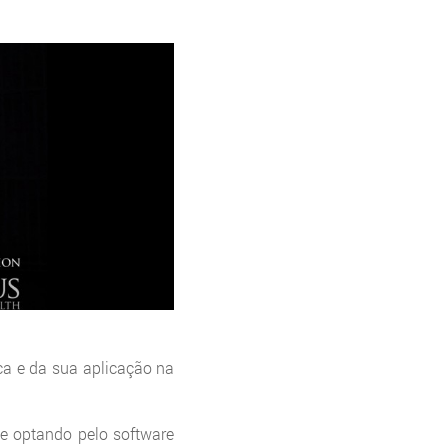
ca e da sua aplicação na
de optando pelo software