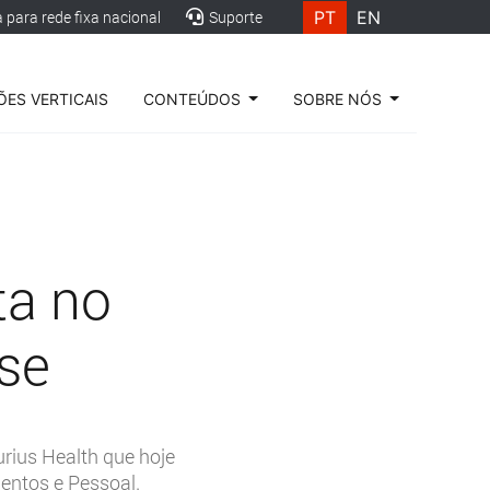
PT
EN
para rede fixa nacional
Suporte
ES VERTICAIS
CONTEÚDOS
SOBRE NÓS
ta no
se
ius Health que hoje
entos e Pessoal.