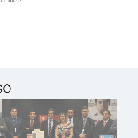
abilidade.
so