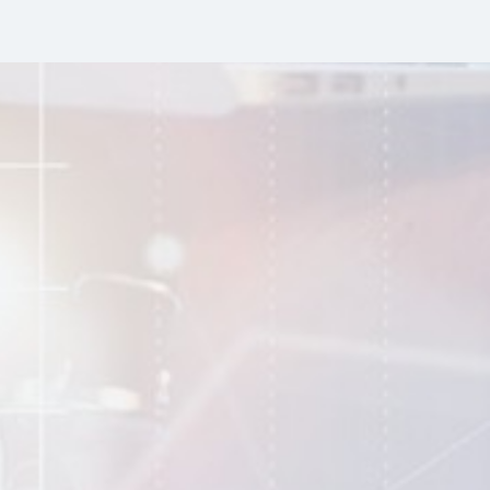
O meu sucesso está associado ao vosso sucesso.
Odisseiamargem | Eduardo
Viegas
Gerente