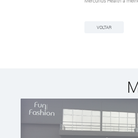
Mercurius Health a melh
VOLTAR
M