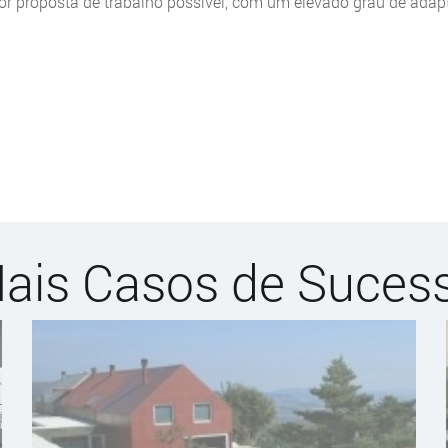
or proposta de trabalho possível, com um elevado grau de adapt
ais Casos de Suces