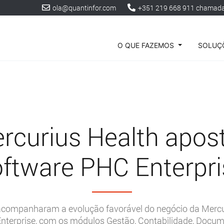
ola@quantinfor.com
+351 219 668 911 chamada 
O QUE FAZEMOS
SOLUÇÕ
rcurius Health apos
oftware PHC Enterpri
acompanharam a evolução favorável do negócio da Mercur
nterprise, com os módulos Gestão, Contabilidade, Docum