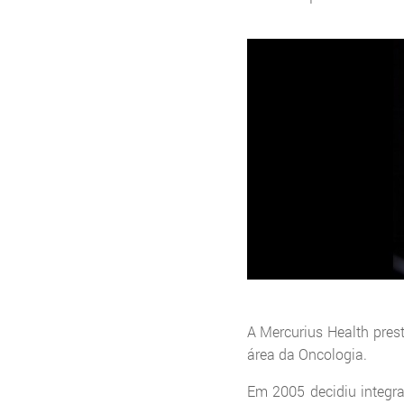
A Mercurius Health pres
área da Oncologia.
Em 2005 decidiu integra