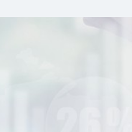
Tem sido um prazer trabalhar com a Quantinfor
porque é uma empresa preparada para ajudar os
nossos clientes a ultrapassar os grandes desafios que
se colocam nos tempos atuais, com soluções
inovadoras, rápidas e de confiança.
PHC | Daniel Baptista
Account Manager Portugal Business Unit