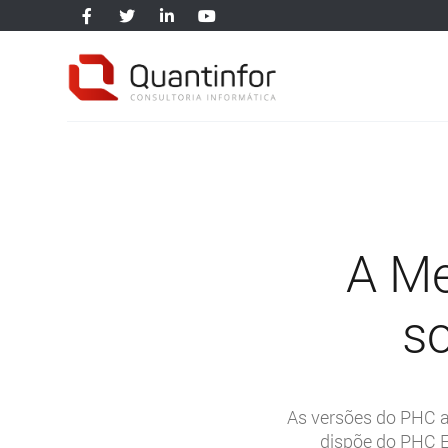
A Me
s
As versões do PHC 
dispõe do PHC E